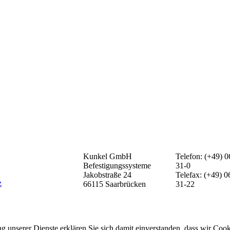
Kunkel GmbH
Telefon: (+49) 0
Befestigungssysteme
31-0
Jakobstraße 24
Telefax: (+49) 0
z
66115 Saarbrücken
31-22
ung unserer Dienste erklären Sie sich damit einverstanden, dass wir Co